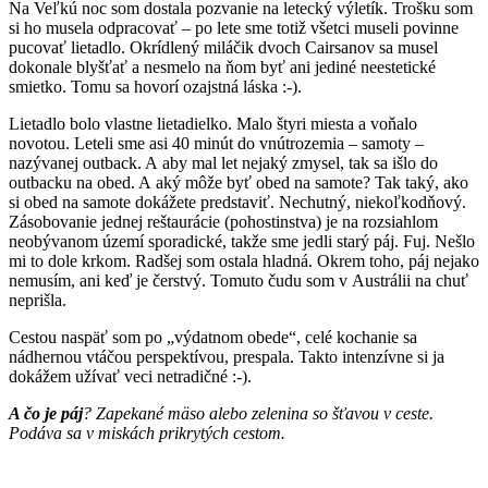
Na Veľkú noc som dostala pozvanie na letecký výletík. Trošku som
si ho musela odpracovať – po lete sme totiž všetci museli povinne
pucovať lietadlo. Okrídlený miláčik dvoch Cairsanov sa musel
dokonale blyšťať a nesmelo na ňom byť ani jediné neestetické
smietko. Tomu sa hovorí ozajstná láska :-).
Lietadlo bolo vlastne lietadielko. Malo štyri miesta a voňalo
novotou. Leteli sme asi 40 minút do vnútrozemia – samoty –
nazývanej outback. A aby mal let nejaký zmysel, tak sa išlo do
outbacku na obed. A aký môže byť obed na samote? Tak taký, ako
si obed na samote dokážete predstaviť. Nechutný, niekoľkodňový.
Zásobovanie jednej reštaurácie (pohostinstva) je na rozsiahlom
neobývanom území sporadické, takže sme jedli starý páj. Fuj. Nešlo
mi to dole krkom. Radšej som ostala hladná. Okrem toho, páj nejako
nemusím, ani keď je čerstvý. Tomuto čudu som v Austrálii na chuť
neprišla.
Cestou naspäť som po „výdatnom obede“, celé kochanie sa
nádhernou vtáčou perspektívou, prespala. Takto intenzívne si ja
dokážem užívať veci netradičné :-).
A čo je páj
? Zapekané mäso alebo zelenina so šťavou v ceste.
Podáva sa v miskách prikrytých cestom.