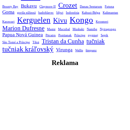
Crozet
Bukavu
Bounty Bay
Claymore II
Danau Sentarum
Futuna
Goma
gorila nížinná
hadohlavec
Idjwi
Indonézia
Kahuzi-Biéga
Kalimantan
Kongo
Kerguelen
Kivu
Karawari
Krosmeri
Marion Dufresne
Masisi
Mucubal
Mushaki
Namibe
Nyiragongo
Papua Nová Guinea
Pitcairn
Pontianak
Príncipe
pygmej
Sepik
Tristan da Cunha
tučniak
São Tomé a Príncipe
Tiksi
tučniak kráľovský
Virunga
Wallis
šimpanz
Reklama