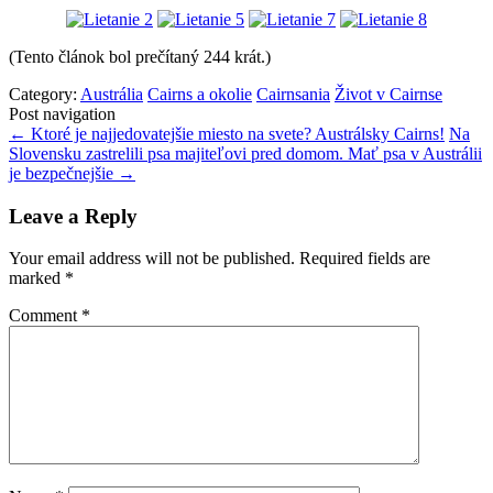
(Tento článok bol prečítaný 244 krát.)
Category:
Austrália
Cairns a okolie
Cairnsania
Život v Cairnse
Post navigation
←
Ktoré je najjedovatejšie miesto na svete? Austrálsky Cairns!
Na
Slovensku zastrelili psa majiteľovi pred domom. Mať psa v Austrálii
je bezpečnejšie
→
Leave a Reply
Your email address will not be published.
Required fields are
marked
*
Comment
*