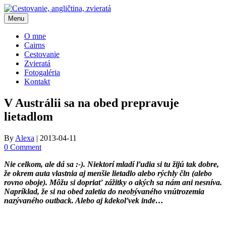
Skip
to
Menu
content
O mne
Cairns
Cestovanie
Zvieratá
Fotogaléria
Kontakt
V Austrálii sa na obed prepravuje
lietadlom
By
Alexa
|
2013-04-11
0 Comment
Nie celkom, ale dá sa :-)
. Niektorí mladí ľudia si tu žijú tak dobre,
že okrem auta vlastnia aj menšie lietadlo alebo rýchly čln (alebo
rovno oboje). Môžu si dopriať zážitky o akých sa nám ani nesníva.
Napríklad, že si na obed zaletia do neobývaného vnútrozemia
nazývaného outback. Alebo aj kdekoľvek inde…