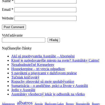
Name
*
Email
*
Website
Vyhľadávanie
Hľadaj
Najčítanejšie články
Akí sú praobyvatelia Austrálie – Aborigéni
Ktoré je najjedovatejšie miesto na svete? Austrálsky Cairns!
Nezabudnuteľné Kergueleny
Housekeeping – tri vrecia odpadkov
S pavúkmi a pijavicami v dažďovom pralese
Tučniak kráľovský
Ropuchy obrovské sú moje spolubývajúce
Sumarizácia – o angličtine, práci a živote v Austrálii
Jedlo v Austrálii
Austrálsky všeobecný lekár je odborník na všetko
albatros
Adamstown
Angola
Blackwater Lakes
Borneo
Bougainville
Bounty