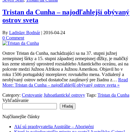
Tristan da Cunha – najodľahlejší obývaný
ostrov sveta
By
Ladislav Bodnár
|
2016-04-24
0 Comment
Ostrov Tristan da Cunha, nachádzajúci sa na 37. stupni južnej
zemepisnej šírky a 15. stupni západnej zemepisnej dĺžky, je maličký
kus zeme stratený uprostred rozsiahleho Atlantického oceánu, asi na
polceste medzi Južnou Afrikou a Južnou Amerikou. Objavil ho v
roku 1506 portugalský moreplavec rovnakého mena. Vzdialený a
neobývaný ostrov nebol dostatočne zaujímavý pre žiadnu z…
Read
More: Tristan da Cunha – najodľahlejší obývaný ostrov sveta »
Category:
Cestovanie
Juhoatlantické ostrovy
Tags:
Tristan da Cunha
Vyhľadávanie
Hľadaj
Najčítanejšie články
Akí sú praobyvatelia Austrálie – Aborigéni
Ktoré je najjedovatejšie miesto na svete? Austrálsky Cairns!