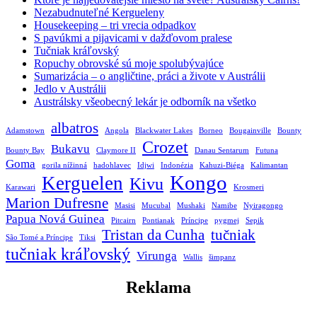
Nezabudnuteľné Kergueleny
Housekeeping – tri vrecia odpadkov
S pavúkmi a pijavicami v dažďovom pralese
Tučniak kráľovský
Ropuchy obrovské sú moje spolubývajúce
Sumarizácia – o angličtine, práci a živote v Austrálii
Jedlo v Austrálii
Austrálsky všeobecný lekár je odborník na všetko
albatros
Adamstown
Angola
Blackwater Lakes
Borneo
Bougainville
Bounty
Crozet
Bukavu
Bounty Bay
Claymore II
Danau Sentarum
Futuna
Goma
gorila nížinná
hadohlavec
Idjwi
Indonézia
Kahuzi-Biéga
Kalimantan
Kongo
Kerguelen
Kivu
Karawari
Krosmeri
Marion Dufresne
Masisi
Mucubal
Mushaki
Namibe
Nyiragongo
Papua Nová Guinea
Pitcairn
Pontianak
Príncipe
pygmej
Sepik
Tristan da Cunha
tučniak
São Tomé a Príncipe
Tiksi
tučniak kráľovský
Virunga
Wallis
šimpanz
Reklama