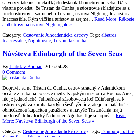
sa vo vzdialenosti niekoľkých desiatok kilometrov od seba. Dá sa
vlastne povedať, že Tristan da Cunha je súostrovie skladajúce sa z
troch ostrovov – samotného Tristanu, ostrova Nightingale a ostrova
Inaccessible. Kým väčšina turistov sa zrejme…
Read More: Rákosie
a albatrosy na ostrove Nightingale »
Category:
Cestovanie
Juhoatlantické ostrovy
Tags:
albatros
,
Inaccessible
,
Nightingale
,
Tristan da Cunha
Návšteva Edinburgh of the Seven Seas
By
Ladislav Bodnár
|
2016-04-28
0 Comment
Dopraviť sa na Tristan da Cunha, ostrov stratený v Atlantickom
oceáne zhruba na polceste medzi Kapským mestom a Buenos Aires,
nie je jednoduché. Juhoafrická zásobovacia loď Edinburgh sa k
ostrovu vydáva zhruba každých šesť týždňov, ale je to malá loď s
obmedzenou kapacitou pasažierov a navyše Tristančania majú
prednosť. Juhoafrický ľadoborec Agulhas II je schopný…
Read
More: Návšteva Edinburgh of the Seven Seas »
Category:
Cestovanie
Juhoatlantické ostrovy
Tags:
Edinburgh of the
Seven Seas
,
Tristan da Cunha