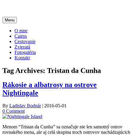
Menu
O mne
Cairns
Cestovanie
Zvieratá
Fotogaléria
Kontakt
Tag Archives:
Tristan da Cunha
Rákosie a albatrosy na ostrove
Nightingale
By
Ladislav Bodnár
|
2016-05-01
0 Comment
Menom “Tristan da Cunha” sa označuje nie len samotný ostrov
rovnakého mena, ale aj celá skupina troch ostrovov nachádzajúcich